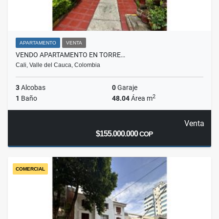
APARTAMENTO
VENTA
VENDO APARTAMENTO EN TORRE…
Cali, Valle del Cauca, Colombia
3
Alcobas
0
Garaje
2
1
Baño
48.04
Área m
Venta
$155.000.000
COP
COMERCIAL