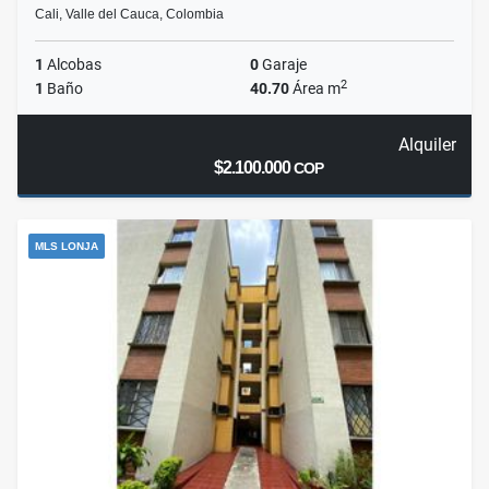
Cali, Valle del Cauca, Colombia
1
Alcobas
0
Garaje
2
1
Baño
40.70
Área m
Alquiler
$2.100.000
COP
MLS LONJA