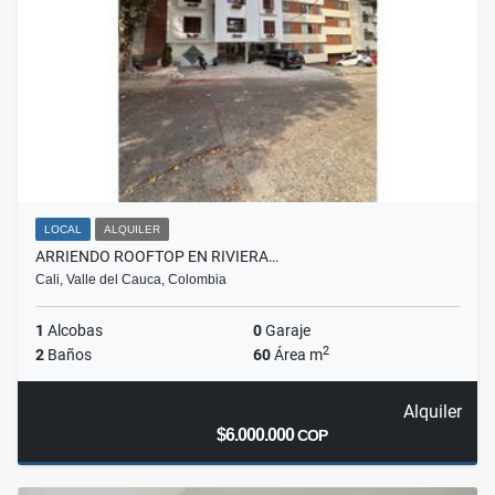
LOCAL
ALQUILER
ARRIENDO ROOFTOP EN RIVIERA…
Cali, Valle del Cauca, Colombia
1
Alcobas
0
Garaje
2
2
Baños
60
Área m
Alquiler
$6.000.000
COP