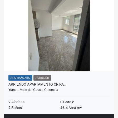
APARTAMENTO
ALQUILER
ARRIENDO APARTAMENTO CR PA…
Yumbo, Valle del Cauca, Colombia
2
Alcobas
0
Garaje
2
2
Baños
46.4
Área m