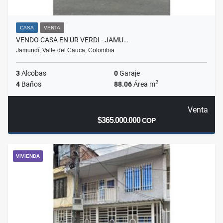
CASA
VENTA
VENDO CASA EN UR VERDI - JAMU…
Jamundí, Valle del Cauca, Colombia
3
Alcobas
0
Garaje
2
4
Baños
88.06
Área m
Venta
$365.000.000
COP
VIVIENDA