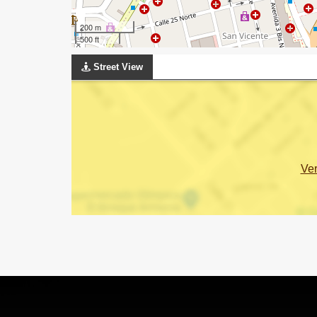
200 m
500 ft
Street View
Ve