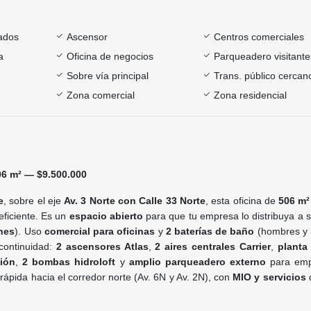
ados
Ascensor
Centros comerciales
a
Oficina de negocios
Parqueadero visitante
Sobre vía principal
Trans. público cercan
Zona comercial
Zona residencial
06 m² — $9.500.000
e
, sobre el eje
Av. 3 Norte con Calle 33 Norte
, esta oficina de
506 m²
eficiente. Es un
espacio abierto
para que tu empresa lo distribuya a 
ones
). Uso
comercial para oficinas
y
2 baterías de baño
(hombres y 
 continuidad:
2 ascensores Atlas
,
2 aires centrales Carrier
,
planta 
ión
,
2 bombas hidroloft
y
amplio parqueadero externo
para emp
 rápida hacia el corredor norte (Av. 6N y Av. 2N), con
MIO y servicios
d