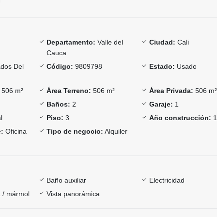
Departamento:
Valle del
Ciudad:
Cali
Cauca
dos Del
Código:
9809798
Estado:
Usado
506 m²
Área Terreno:
506 m²
Área Privada:
506 m
Baños:
2
Garaje:
1
l
Piso:
3
Año construcción:
1
:
Oficina
Tipo de negocio:
Alquiler
Baño auxiliar
Electricidad
 / mármol
Vista panorámica