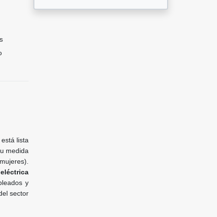
s
o
está lista
su medida
mujeres).
eléctrica
leados y
el sector