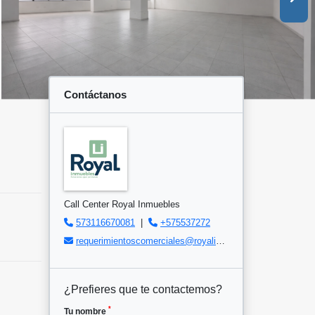
Contáctanos
Call Center Royal Inmuebles
573116670081
|
+575537272
requerimientoscomerciales@royalinmuebles.com
¿Prefieres que te contactemos?
*
Tu nombre