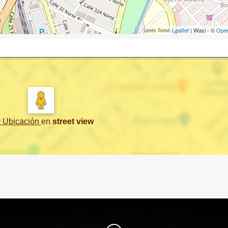
Leaflet
| Wasi - ©
Ope
r Ubicación
en
street view