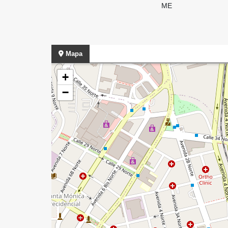
ME
Mapa
+
−