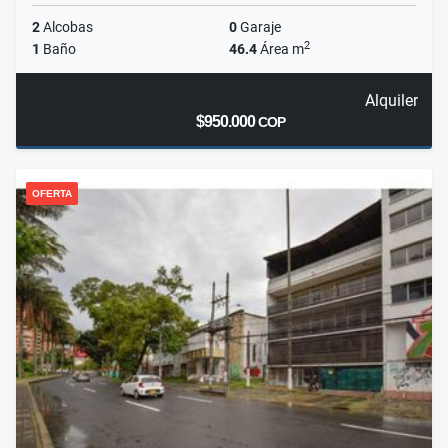
2
Alcobas
0
Garaje
2
1
Baño
46.4
Área m
Alquiler
$950.000
COP
OFERTA