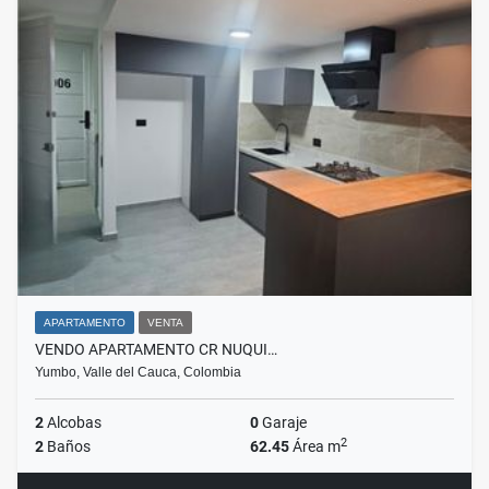
APARTAMENTO
VENTA
VENDO APARTAMENTO CR NUQUI…
Yumbo, Valle del Cauca, Colombia
2
Alcobas
0
Garaje
2
2
Baños
62.45
Área m