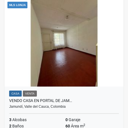
MLS LONJA
CASA
VENTA
VENDO CASA EN PORTAL DE JAM…
Jamundí, Valle del Cauca, Colombia
3
Alcobas
0
Garaje
2
2
Baños
60
Área m