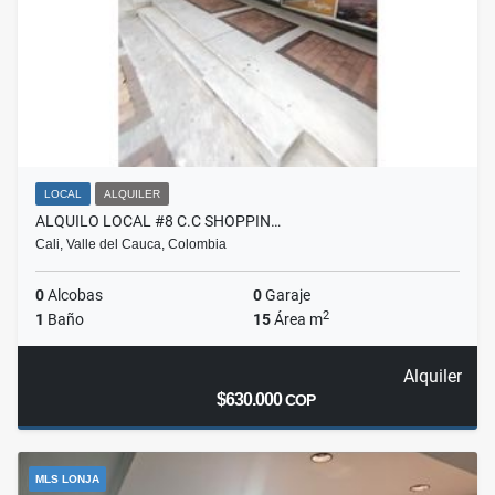
LOCAL
ALQUILER
ALQUILO LOCAL #8 C.C SHOPPIN…
Cali, Valle del Cauca, Colombia
0
Alcobas
0
Garaje
2
1
Baño
15
Área m
Alquiler
$630.000
COP
MLS LONJA