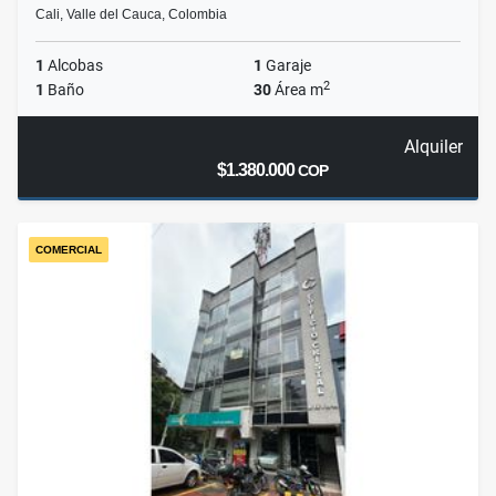
Cali, Valle del Cauca, Colombia
1
Alcobas
1
Garaje
2
1
Baño
30
Área m
Alquiler
$1.380.000
COP
COMERCIAL