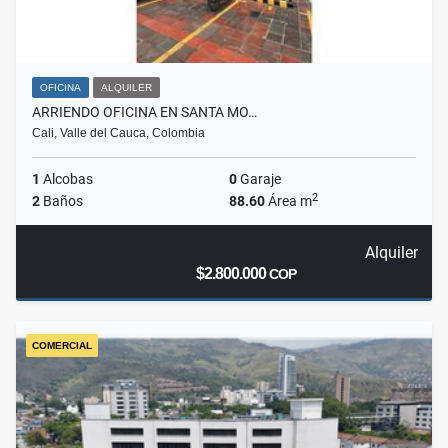
OFICINA
ALQUILER
ARRIENDO OFICINA EN SANTA MO…
Cali, Valle del Cauca, Colombia
1
Alcobas
0
Garaje
2
2
Baños
88.60
Área m
Alquiler
$2.800.000
COP
COMERCIAL