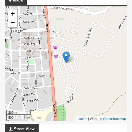
Mapa
+
−
200 m
500 ft
Leaflet
| Wasi - ©
OpenStreetMap
Street View