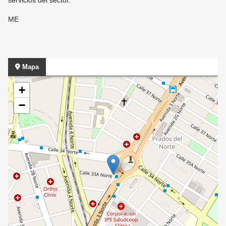
servicios del sector.
ME
Mapa
+
−