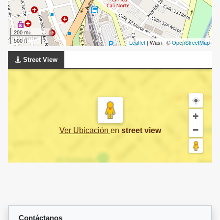
200 m
500 ft
Leaflet
| Wasi - ©
OpenStreetMap
Street View
Ver Ubicación
en
street view
Contáctanos