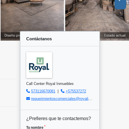
Contáctanos
Call Center Royal Inmuebles
573116670081
|
+575537272
requerimientoscomerciales@royalinmuebles.com
¿Prefieres que te contactemos?
*
Tu nombre