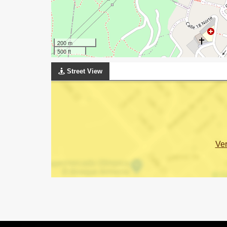
200 m
500 ft
Street View
Ve