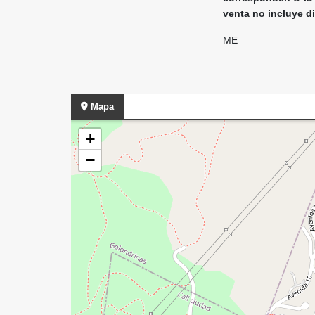
venta no incluye d
ME
Mapa
+
−