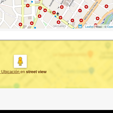
Leaflet
| Wasi - ©
Ope
r Ubicación
en
street view