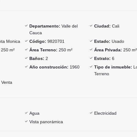
Departamento:
Valle del
Ciudad:
Cali
Cauca
ta Monica
Código:
9820701
Estado:
Usado
250 m²
Área Terreno:
250 m²
Área Privada:
250 m
Baños:
2
Estrato:
6
Año construcción:
1960
Tipo de inmueble:
Lo
Terreno
Venta
Agua
Electricidad
Vista panorámica