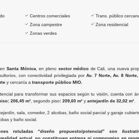
ado
Centros comerciales
Trans. público cercan
Zona campestre
Zona residencial
Zonas verdes
r en
Santa Mónica
, en pleno
sector médico
de Cali, una nueva pro
ultorios, con conectividad privilegiada por
Av. 7 Norte, Av. 8 Norte,
rte
y cercanía a
transporte público MIO.
encial para transformar sus espacios según tu visión, cuenta con áre
piso: 206,45 m²
, segundo piso
: 209,60 m²
y
antejardín de 32,02 m²
.
tejardín, sala, comedor, 2 alcobas, baño social parcial y garaje cubier
obas y baño social.
s rotuladas “diseño propuesto/potencial” son ilustrat
realidad actual, no constituyen entrega ni compromiso en prom