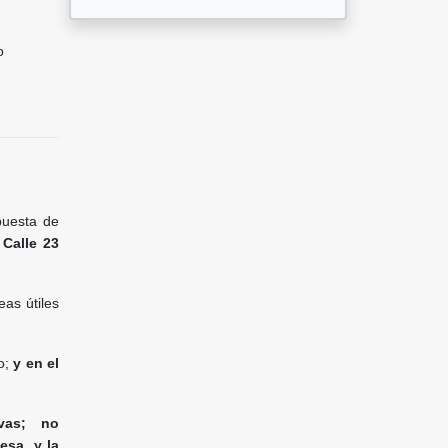
o
puesta de
 Calle 23
as útiles
to;
y en el
ivas; no
esa, y la