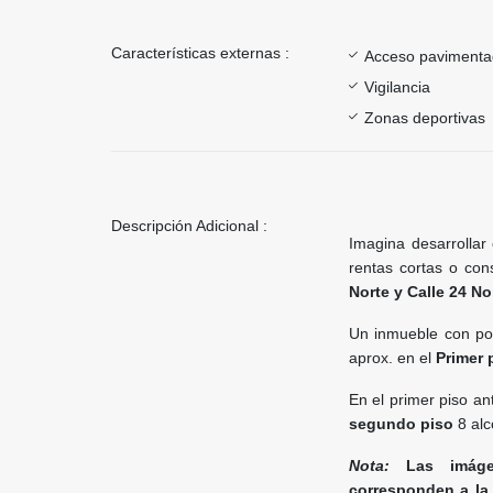
Características externas :
Acceso paviment
Vigilancia
Zonas deportivas
Descripción Adicional :
Imagina desarrolla
rentas cortas o cons
Norte y Calle 24 No
Un inmueble con pot
aprox. en el
Primer 
En el primer piso an
segundo piso
8 alc
Nota:
Las imágene
corresponden a la 