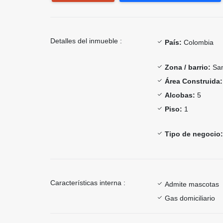
Detalles del inmueble :
País:
Colombia
Zona / barrio:
San
Área Construida:
Alcobas:
5
Piso:
1
Tipo de negocio:
Características interna :
Admite mascotas
Gas domiciliario