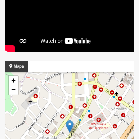
Mapa
+
−