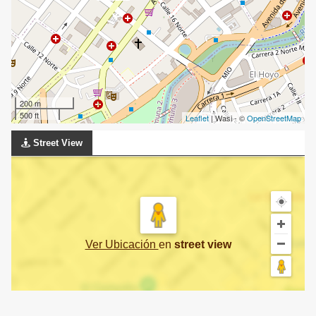
200 m
500 ft
Leaflet
| Wasi - ©
OpenStreetMap
Street View
Ver Ubicación
en
street view