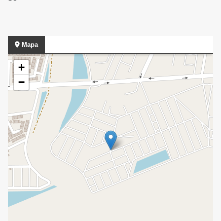
Mapa
+
−