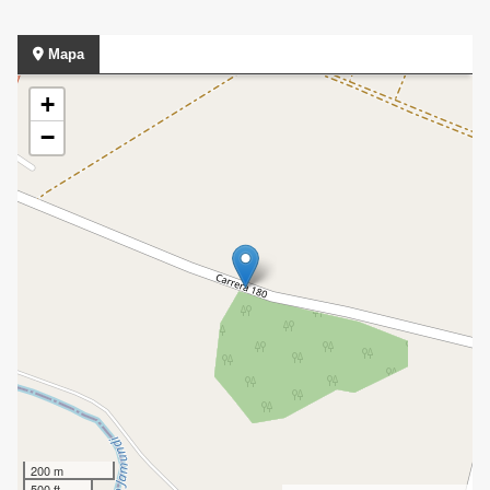
Mapa
+
−
200 m
500 ft