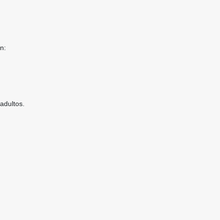
.
n:
 adultos.