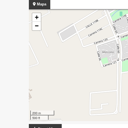
Mapa
+
−
200 m
500 ft