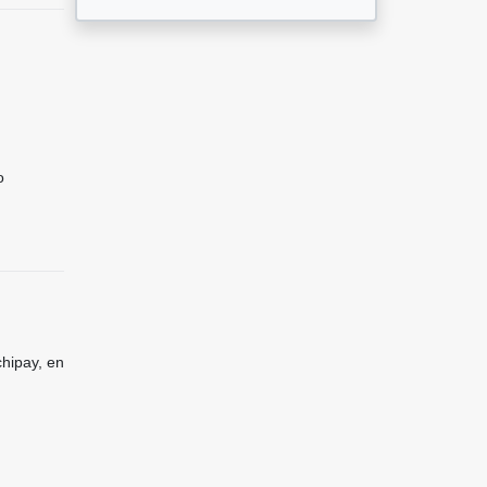
o
hipay, en