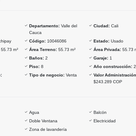
Departamento:
Valle del
Ciudad:
Cali
Cauca
hipay
Código:
10046086
Estado:
Usado
55.73 m²
Área Terreno:
55.73 m²
Área Privada:
55.73 
Baños:
2
Garaje:
1
Piso:
8
Año construcción:
2
:
Tipo de negocio:
Venta
Valor Administración
$243.289 COP
Agua
Balcón
Doble Ventana
Electricidad
Zona de lavandería