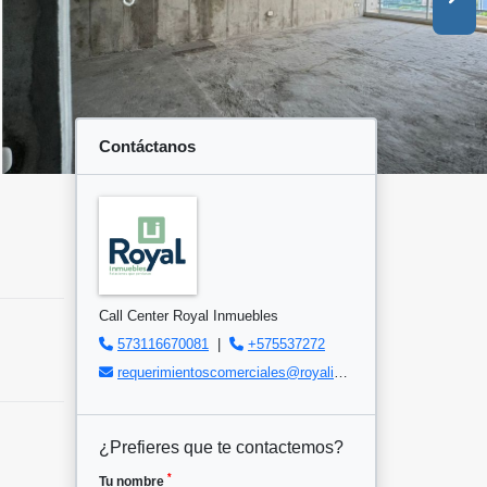
Contáctanos
Call Center Royal Inmuebles
573116670081
|
+575537272
requerimientoscomerciales@royalinmuebles.com
¿Prefieres que te contactemos?
*
Tu nombre