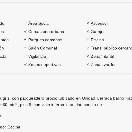
ado
Área Social
Ascensor
es
Cerca zona urbana
Garaje
antes
Parques cercanos
Piscina
ón
Salón Comunal
Trans. público cercan
rada
Vigilancia
Zona infantil
Zonas deportivas
Zonas verdes
 gris, con parqueadero propio. ubicado en Unidad Cerrada barrió Kac
n 60 mts2, piso 8, con vista interna la unidad consta de:
o.
dor Cocina.