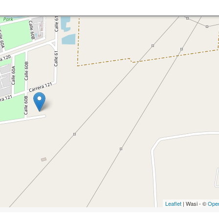
Leaflet
| Wasi - ©
Ope