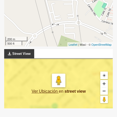
200 m
500 ft
Leaflet
| Wasi - ©
OpenStreetMap
Street View
Ver Ubicación
en
street view