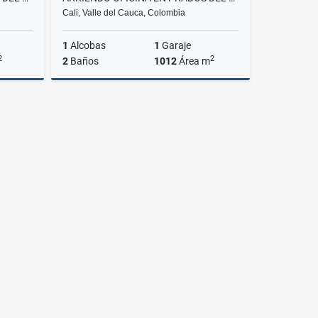
Cali, Valle del Cauca, Colombia
1
Alcobas
1
Garaje
2
2
2
Baños
1012
Área m
Alquiler
Alquiler
.500.000
$19.000.000