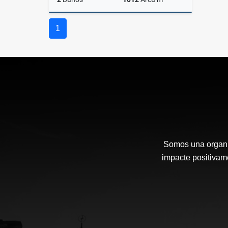
Alquiler
1
$19.000.000
Somos una organi
impacte positivam