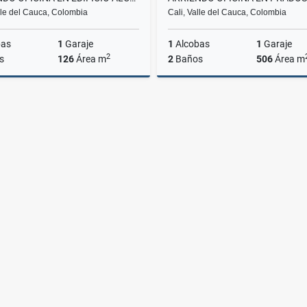
lle del Cauca, Colombia
Cali, Valle del Cauca, Colombia
bas
1
Garaje
1
Alcobas
1
Garaje
2
s
126
Área m
2
Baños
506
Área m
Alquiler
$3.800.000
$9