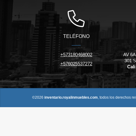
TELÉFONO
+573180468002
AV 6A
301 
+576025537272
Cali
©2026
inventario.royalinmuebles.com
, todos los derechos r