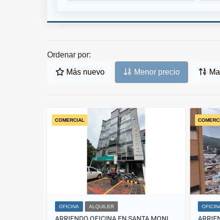
Ordenar por:
Más nuevo
Menor precio
May
COMERCIAL
COMERC
OFICINA
ALQUILER
OFICIN
ARRIENDO OFICINA EN SANTA MONICA RESIDENCIAL -301