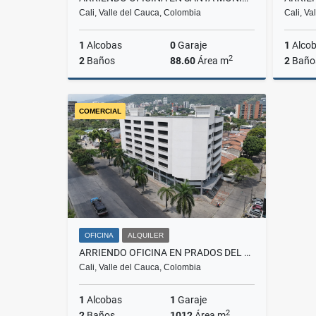
Cali, Valle del Cauca, Colombia
Cali, Va
1
Alcobas
0
Garaje
1
Alco
2
2
Baños
88.60
Área m
2
Baño
Alquiler
COMERCIAL
$2.800.000
OFICINA
ALQUILER
ARRIENDO OFICINA EN PRADOS DEL NORTE - 5
Cali, Valle del Cauca, Colombia
1
Alcobas
1
Garaje
2
2
Baños
1012
Área m